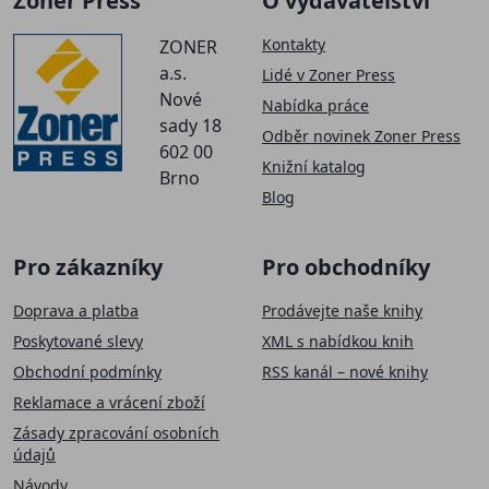
Zoner Press
O vydavatelství
Kontakty
ZONER
a.s.
Lidé v Zoner Press
Nové
Nabídka práce
sady 18
Odběr novinek Zoner Press
602 00
Knižní katalog
Brno
Blog
Pro zákazníky
Pro obchodníky
Doprava a platba
Prodávejte naše knihy
Poskytované slevy
XML s nabídkou knih
Obchodní podmínky
RSS kanál – nové knihy
Reklamace a vrácení zboží
Zásady zpracování osobních
údajů
Návody