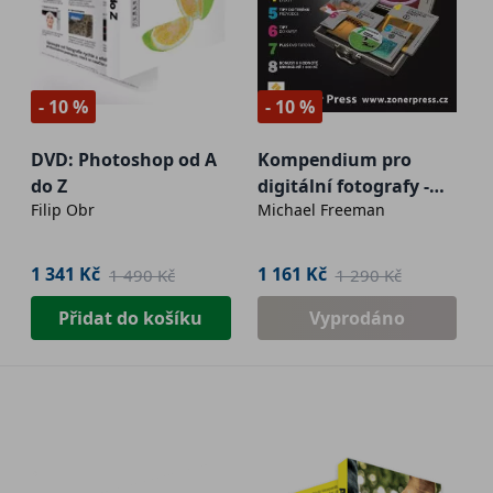
- 10 %
- 10 %
DVD: Photoshop od A
Kompendium pro
do Z
digitální fotografy -
Filip Obr
Michael Freeman
kufr knih
1 341 Kč
1 161 Kč
1 490 Kč
1 290 Kč
Přidat do košíku
Vyprodáno