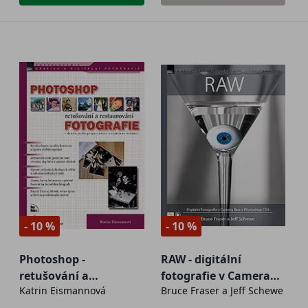
- 10 %
- 10 %
Photoshop -
RAW - digitální
retušování a
fotografie v Camera
Katrin Eismannová
Bruce Fraser a Jeff Schewe
restaurování
Raw a Photoshop CS4