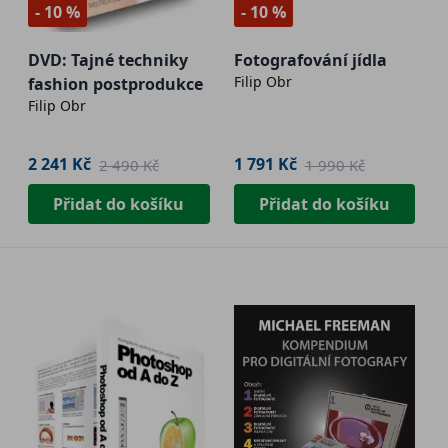
- 10 %
- 10 %
DVD: Tajné techniky
Fotografování jídla
Filip Obr
fashion postprodukce
Filip Obr
2 241 Kč
1 791 Kč
2 490 Kč
1 990 Kč
Přidat do košíku
Přidat do košíku