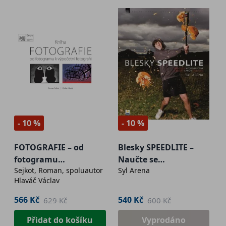
- 10 %
- 10 %
FOTOGRAFIE – od
Blesky SPEEDLITE –
fotogramu
Naučte se
Sejkot, Roman, spoluautor
Syl Arena
k výpočetní fotografii
fotografovat s blesky
Hlaváč Václav
Canon Speedlite
566 Kč
540 Kč
629 Kč
600 Kč
Přidat do košíku
Vyprodáno