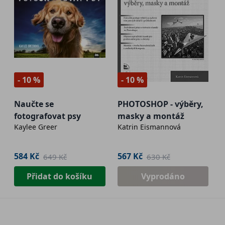
- 10 %
- 10 %
Naučte se
PHOTOSHOP - výběry,
fotografovat psy
masky a montáž
Kaylee Greer
Katrin Eismannová
584 Kč
567 Kč
649 Kč
630 Kč
Přidat do košíku
Vyprodáno