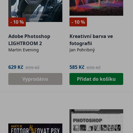
- 10 %
- 10 %
Adobe Photoshop
Kreativní barva ve
LIGHTROOM 2
fotografii
Martin Evening
Jan Pohribný
629 Kč
585 Kč
699 Kč
650 Kč
Vyprodáno
Přidat do košíku