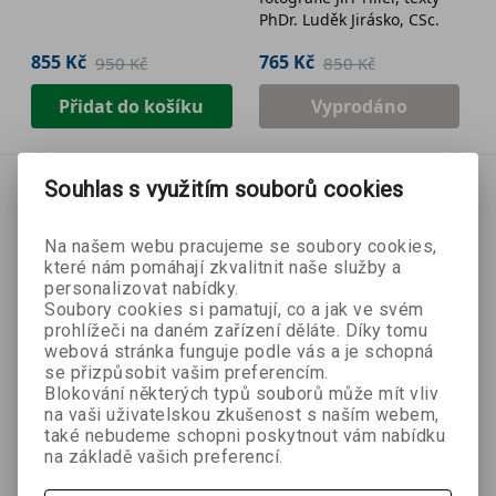
PhDr. Luděk Jirásko, CSc.
855 Kč
765 Kč
950 Kč
850 Kč
Přidat do košíku
Vyprodáno
Souhlas s využitím souborů cookies
Na našem webu pracujeme se soubory cookies,
které nám pomáhají zkvalitnit naše služby a
personalizovat nabídky.
Soubory cookies si pamatují, co a jak ve svém
prohlížeči na daném zařízení děláte. Díky tomu
webová stránka funguje podle vás a je schopná
se přizpůsobit vašim preferencím.
Blokování některých typů souborů může mít vliv
na vaši uživatelskou zkušenost s naším webem,
také nebudeme schopni poskytnout vám nabídku
na základě vašich preferencí.
- 10 %
- 10 %