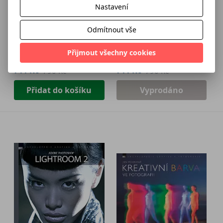
Nastavení
DVD: Tajemná světla
Photoshop a
Filip Obr
Odmítnout vše
Lightroom
DomQuichotte
Přijmout všechny cookies
711 Kč
711 Kč
790 Kč
790 Kč
Přidat do košíku
Vyprodáno