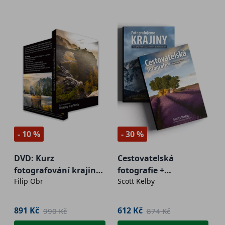
- 10 %
- 30 %
DVD: Kurz
Cestovatelská
fotografování krajiny
fotografie +
Filip Obr
Scott Kelby
a přírody
Fotografujeme krajiny
891 Kč
612 Kč
990 Kč
874 Kč