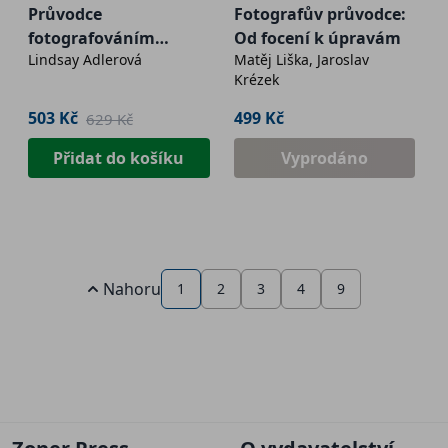
Průvodce
Fotografův průvodce:
fotografováním
Od focení k úpravám
Lindsay Adlerová
Matěj Liška, Jaroslav
portrétů a postav
Krézek
503 Kč
499 Kč
629 Kč
Přidat do košíku
Vyprodáno
Nahoru
1
2
3
4
9