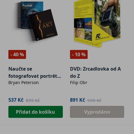
- 40 %
- 10 %
Naučte se
DVD: Zrcadlovka od A
fotografovat portrét
do Z
Bryan Peterson
Filip Obr
kreativně + Naučte se
fotografovat AKT
537 Kč
891 Kč
895 Kč
990 Kč
Přidat do košíku
Vyprodáno