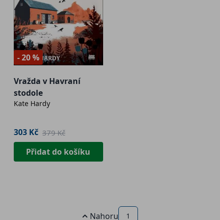
- 20 %
Vražda v Havraní
stodole
Kate Hardy
303 Kč
379 Kč
Přidat do košíku
Nahoru
1