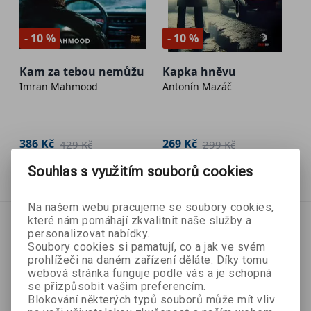
- 10 %
- 10 %
Kam za tebou nemůžu
Kapka hněvu
Imran Mahmood
Antonín Mazáč
386 Kč
269 Kč
429 Kč
299 Kč
Souhlas s využitím souborů cookies
Přidat do košíku
Přidat do košíku
Na našem webu pracujeme se soubory cookies,
které nám pomáhají zkvalitnit naše služby a
personalizovat nabídky.
Soubory cookies si pamatují, co a jak ve svém
prohlížeči na daném zařízení děláte. Díky tomu
webová stránka funguje podle vás a je schopná
se přizpůsobit vašim preferencím.
Blokování některých typů souborů může mít vliv