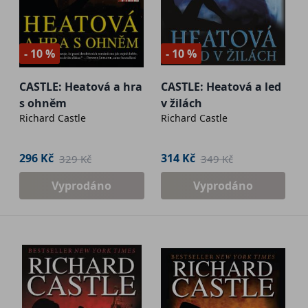
- 10 %
- 10 %
CASTLE: Heatová a hra
CASTLE: Heatová a led
s ohněm
v žilách
Richard Castle
Richard Castle
296 Kč
314 Kč
329 Kč
349 Kč
Vyprodáno
Vyprodáno