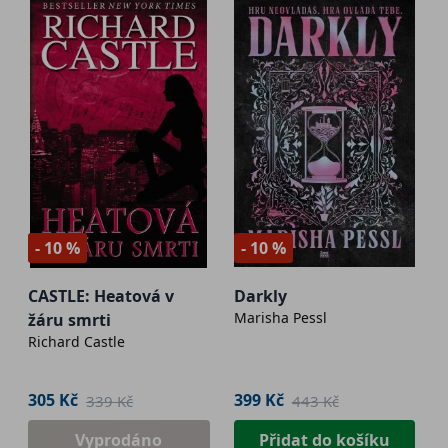
- 10 %
- 10 %
CASTLE: Heatová v
Darkly
Marisha Pessl
žáru smrti
Richard Castle
305 Kč
399 Kč
339 Kč
443 Kč
Vyprodáno
Přidat do košíku