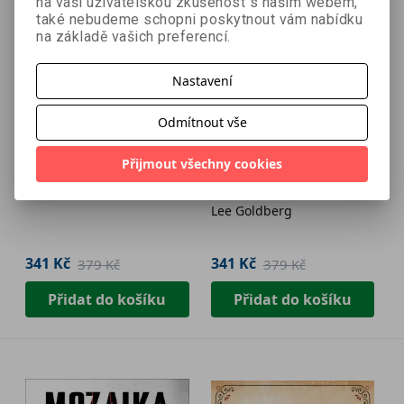
na vaši uživatelskou zkušenost s naším webem,
také nebudeme schopni poskytnout vám nabídku
na základě vašich preferencí.
Nastavení
- 10 %
Odmítnout vše
Bestseller
- 10 %
Přijmout všechny cookies
Liška
Lost Hills: Masakr v
Sólveig Pálsdóttir
kopcích
Lee Goldberg
341 Kč
341 Kč
379 Kč
379 Kč
Přidat do košíku
Přidat do košíku