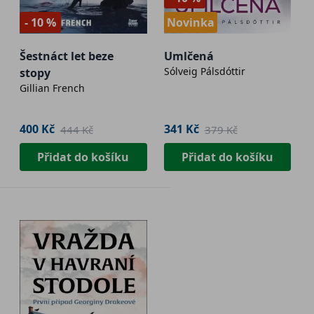
- 10 %
Novinka
Šestnáct let beze
Umlčená
Sólveig Pálsdóttir
stopy
Gillian French
400 Kč
341 Kč
444 Kč
379 Kč
Přidat do košíku
Přidat do košíku