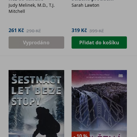
Judy Melinek, M.D., T.J.
Sarah Lawton
Mitchell
261 Kč
319 Kč
290 Kč
399 Kč
Vyprodáno
Přidat do košíku
- 10 %