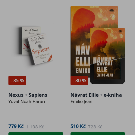
- 35 %
- 30 %
Nexus + Sapiens
Návrat Ellie + e-kniha
Yuval Noah Harari
Emiko Jean
779 Kč
510 Kč
1 198 Kč
728 Kč