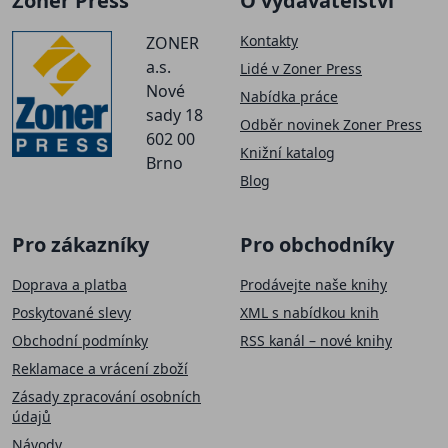
Zoner Press
O vydavatelství
Kontakty
ZONER
a.s.
Lidé v Zoner Press
Nové
Nabídka práce
sady 18
Odběr novinek Zoner Press
602 00
Knižní katalog
Brno
Blog
Pro zákazníky
Pro obchodníky
Doprava a platba
Prodávejte naše knihy
Poskytované slevy
XML s nabídkou knih
Obchodní podmínky
RSS kanál – nové knihy
Reklamace a vrácení zboží
Zásady zpracování osobních
údajů
Návody