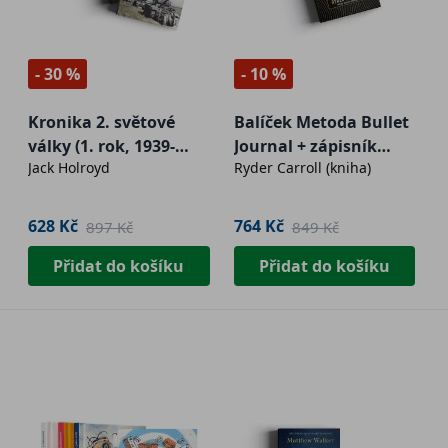
- 30 %
- 10 %
Kronika 2. světové
Balíček Metoda Bullet
války (1. rok, 1939-
Journal + zápisník
Jack Holroyd
Ryder Carroll (kniha)
1940)+ (2. rok, 1940–
Leuchtturm1917
1941)+ (3. rok, 1941-
Edition2 - žlutý
1942)
628 Kč
764 Kč
897 Kč
849 Kč
Přidat do košíku
Přidat do košíku