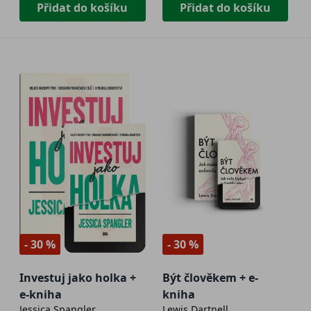
Přidat do košíku
Přidat do košíku
- 30 %
- 30 %
Investuj jako holka +
Být člověkem + e-
e-kniha
kniha
Jessica Spangler
Lewis Dartnell