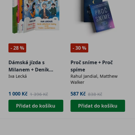
- 28 %
- 30 %
Dámská jízda s
Proč sníme + Proč
Milanem + Deník
spíme
Iva Lecká
Rahul Jandial, Matthew
šílené matky +
Walker
Všechno je jednou
poprvé + Deník
1 000 Kč
587 Kč
1 396 Kč
838 Kč
odhodlané matky
Přidat do košíku
Přidat do košíku