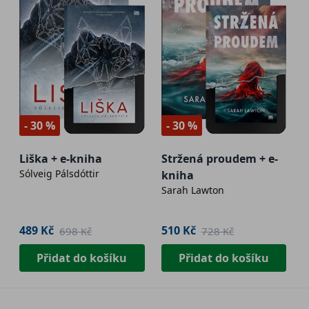
- 30 %
- 30 %
Liška + e-kniha
Stržená proudem + e-
Sólveig Pálsdóttir
kniha
Sarah Lawton
489 Kč
510 Kč
698 Kč
728 Kč
Přidat do košíku
Přidat do košíku