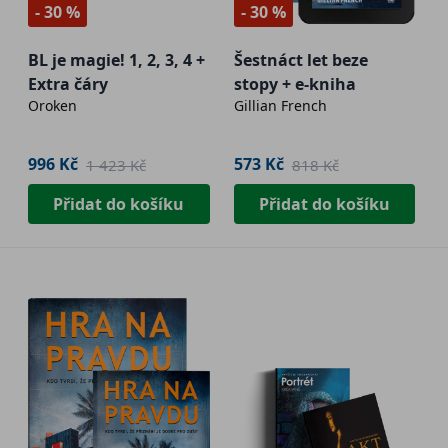
- 30 %
- 30 %
BL je magie! 1, 2, 3, 4 +
Šestnáct let beze
Extra čáry
stopy + e-kniha
Oroken
Gillian French
996 Kč
573 Kč
1 423 Kč
818 Kč
Přidat do košíku
Přidat do košíku