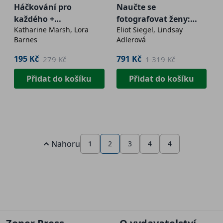
Háčkování pro
Naučte se
každého +
fotografovat ženy:
Katharine Marsh, Lora
Eliot Siegel, Lindsay
protistresová
1000 dokonalých póz +
Barnes
Adlerová
háčkovaná koule
Průvodce
fotografováním
195 Kč
791 Kč
279 Kč
1 319 Kč
portrétů a postav
Přidat do košíku
Přidat do košíku
Nahoru
1
2
3
4
4