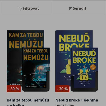
Filtrovat
Seřadit
- 30 %
- 30 %
Kam za tebou nemůžu
Nebuď broke + e-kniha
Ferne Bowe
+ e-kniha