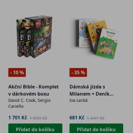
- 10 %
- 35 %
Akční Bible - Komplet
Dámská jízda s
v dárkovém boxu
Milanem + Deník
David C. Cook, Sergio
Iva Lecká
šílené matky +
Cariello
Všechno je jednou
poprvé
1 701 Kč
681 Kč
1 890 Kč
1 047 Kč
Přidat do košíku
Přidat do košíku