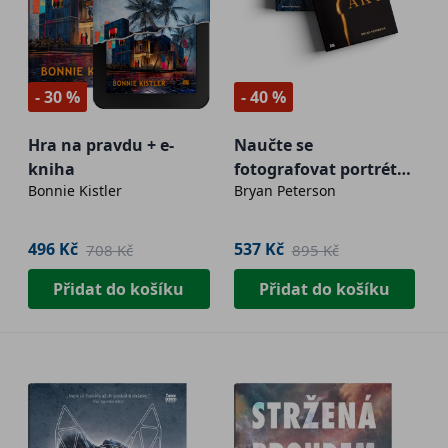
- 30 %
- 40 %
Hra na pravdu + e-
Naučte se
kniha
fotografovat portrét
Bonnie Kistler
Bryan Peterson
kreativně + Naučte se
fotografovat AKT
496 Kč
537 Kč
708 Kč
895 Kč
Přidat do košíku
Přidat do košíku