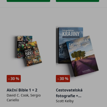
- 30 %
- 30 %
Akční Bible 1 + 2
Cestovatelská
David C. Cook, Sergio
fotografie +
Cariello
Scott Kelby
Fotografujeme krajiny