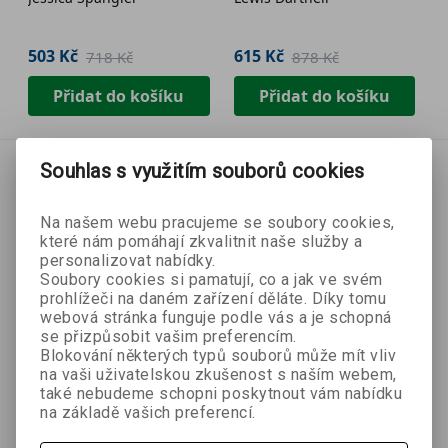
503 Kč
615 Kč
718 Kč
878 Kč
Přidat do košíku
Přidat do košíku
Souhlas s využitím souborů cookies
Na našem webu pracujeme se soubory cookies,
které nám pomáhají zkvalitnit naše služby a
personalizovat nabídky.
Soubory cookies si pamatují, co a jak ve svém
prohlížeči na daném zařízení děláte. Díky tomu
webová stránka funguje podle vás a je schopná
se přizpůsobit vašim preferencím.
Blokování některých typů souborů může mít vliv
na vaši uživatelskou zkušenost s naším webem,
také nebudeme schopni poskytnout vám nabídku
na základě vašich preferencí.
- 30 %
- 35 %